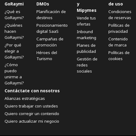
GoRaymi
DMOs
y
de uso
Mipymes
¿Qué es
Planificación de
Condiciones
GoRaymi?
destinos
de reservas
Vende tus
ofertas
¿Quiénes
Posicionamiento
Políticas de
hacen
digital SaaS
privacidad
Inbound
GoRaymi?
marketing
Campañas de
Contenido
¿Por qué
promoción
de marca
Planes de
elegir a
publicidad
Héroes del
Políticas de
GoRaymi?
Turismo
cookies
Gestión de
¿Cómo
redes
puedo
sociales
unirme a
GoRaymi?
Contáctate con nosotros
Alianzas estratégicas
Quiero trabajar con ustedes
Quiero corregir un contenido
Quiero actualizar mi negocio