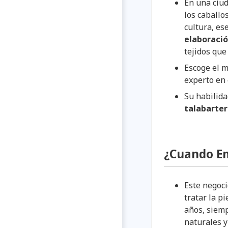
En una ciud
los caballo
cultura, es
elaboració
tejidos que
Escoge el m
experto en 
Su habilida
talabarter
¿Cuando E
Este negoci
tratar la p
años, siemp
naturales y