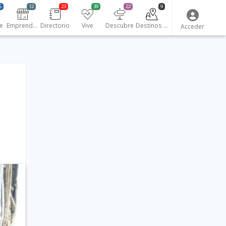
5
12
23
39
22
9
e
Emprendedores
Directorio
Vive
Descubre
Destinos turísticos
Acceder