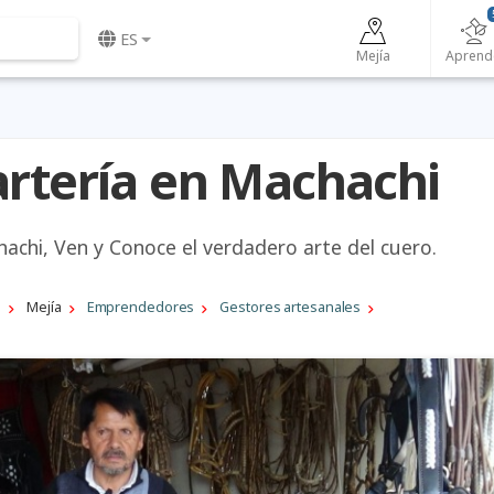
ES
Mejí­a
Aprend
artería en Machachi
hachi, Ven y Conoce el verdadero arte del cuero.
a
Mejí­a
Emprendedores
Gestores artesanales