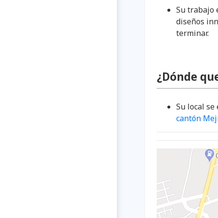
Su trabajo 
diseños in
terminar.
¿Dónde qu
Su local se
cantón Mej