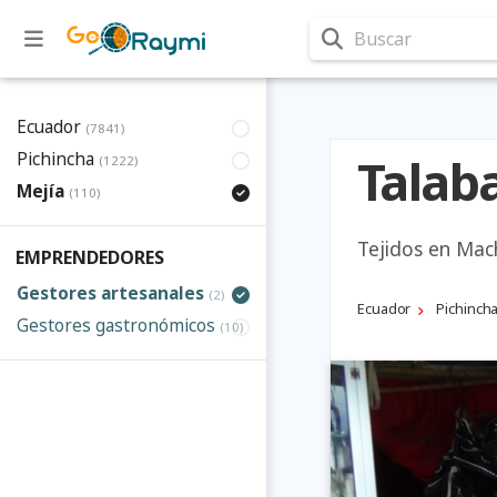
Buscar
Ecuador
(7841)
Pichincha
Talab
(1222)
Mejí­a
(110)
Tejidos en Mac
EMPRENDEDORES
Gestores artesanales
(2)
Ecuador
Pichinch
Gestores gastronómicos
(10)