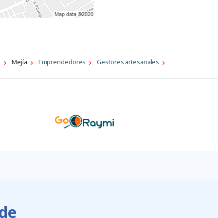
a
Mejí­a
Emprendedores
Gestores artesanales
de