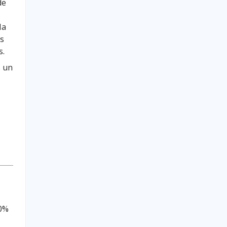
de
la
os
s.
s un
00%