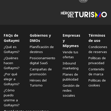
FAQs de
Gobiernos y
Empresas
Términos
GoRaymi
DMOs
y
de uso
Mipymes
¿Qué es
Planificación de
Condiciones
GoRaymi?
destinos
de reservas
Vende tus
ofertas
¿Quiénes
Posicionamiento
Políticas de
hacen
digital SaaS
privacidad
Inbound
GoRaymi?
marketing
Campañas de
Contenido
¿Por qué
promoción
de marca
Planes de
elegir a
publicidad
Héroes del
Políticas de
GoRaymi?
Turismo
cookies
Gestión de
¿Cómo
redes
puedo
sociales
unirme a
GoRaymi?