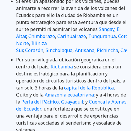
Si eres un apasionado por los volcanes, puedes
animarte a recorrer la avenida de los volcanes del
Ecuador, para ello la ciudad de Riobamba es un
punto estrátegico para esta aventura que desde el
sur te permitirá admirar los volcanes
Sangay
,
El
Altar
,
Chimborazo
,
Carihuairazo
,
Tungurahua
,
Cotop
Norte
,
Illiniza
Sur
,
Corazón
,
Sincholagua
,
Antisana
,
Pichincha
,
Cay
Por su privilegiada ubicación geográfica en el
centro del país;
Riobamba
se considera como un
destino estratégico para la planificación y
operación de circuitos turísticos dentro del país; a
tan solo 3 horas de la
capital de la República
,
Quito y de la
Amazonia ecuatoriana
; y a 4 horas de
la
Perla del Pácifico, Guayaquil
; y
Cuenca la Atenas
del Ecuador
; una fortaleza que se constituye en
una ventaja para el desarrollo de experiencias
turísticas asociadas al senderismo y escalada de
volcanes.