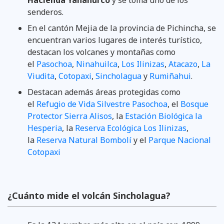
senderos.​
En el cantón Mejia de la provincia de Pichincha, se
encuentran varios lugares de interés turístico,
destacan los volcanes y montañas como
el
Pasochoa
,
Ninahuilca
,
Los Ilinizas
,
Atacazo
,
La
Viudita
,
Cotopaxi
,
Sincholagua
y
Rumiñahui
.
Destacan además áreas protegidas como
el
Refugio de Vida Silvestre Pasochoa
, el
Bosque
Protector Sierra Alisos
, la
Estación Biológica la
Hesperia
, la
Reserva Ecológica Los Ilinizas
,
la
Reserva Natural Bombolí
y el
Parque Nacional
Cotopaxi
¿Cuánto mide el volcán Sincholagua?