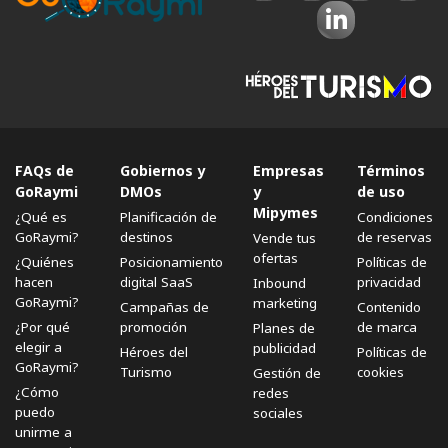
FAQs de
Gobiernos y
Empresas
Términos
GoRaymi
DMOs
y
de uso
Mipymes
¿Qué es
Planificación de
Condiciones
GoRaymi?
destinos
de reservas
Vende tus
ofertas
¿Quiénes
Posicionamiento
Políticas de
hacen
digital SaaS
privacidad
Inbound
GoRaymi?
marketing
Campañas de
Contenido
¿Por qué
promoción
de marca
Planes de
elegir a
publicidad
Héroes del
Políticas de
GoRaymi?
Turismo
cookies
Gestión de
¿Cómo
redes
puedo
sociales
unirme a