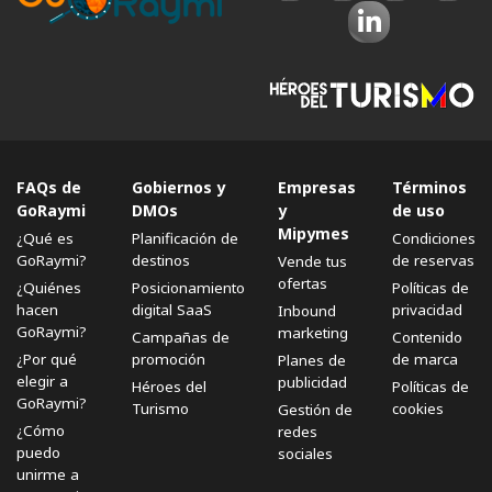
FAQs de
Gobiernos y
Empresas
Términos
GoRaymi
DMOs
y
de uso
Mipymes
¿Qué es
Planificación de
Condiciones
GoRaymi?
destinos
de reservas
Vende tus
ofertas
¿Quiénes
Posicionamiento
Políticas de
hacen
digital SaaS
privacidad
Inbound
GoRaymi?
marketing
Campañas de
Contenido
¿Por qué
promoción
de marca
Planes de
elegir a
publicidad
Héroes del
Políticas de
GoRaymi?
Turismo
cookies
Gestión de
¿Cómo
redes
puedo
sociales
unirme a