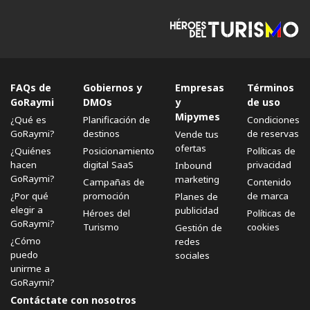
FAQs de
Gobiernos y
Empresas
Términos
GoRaymi
DMOs
y
de uso
Mipymes
¿Qué es
Planificación de
Condiciones
GoRaymi?
destinos
de reservas
Vende tus
ofertas
¿Quiénes
Posicionamiento
Políticas de
hacen
digital SaaS
privacidad
Inbound
GoRaymi?
marketing
Campañas de
Contenido
¿Por qué
promoción
de marca
Planes de
elegir a
publicidad
Héroes del
Políticas de
GoRaymi?
Turismo
cookies
Gestión de
¿Cómo
redes
puedo
sociales
unirme a
GoRaymi?
Contáctate con nosotros