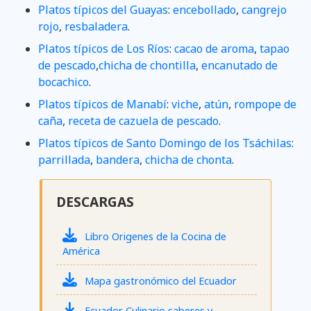
Platos típicos del Guayas
:
encebollado
,
cangrejo
rojo
,
resbaladera
.
Platos típicos de Los Ríos
:
cacao de aroma
,
tapao
de pescado
,
chicha de chontilla
,
encanutado de
bocachico
.
Platos típicos de Manabí
:
viche
,
atún
,
rompope de
caña
,
receta de cazuela de pescado
.
Platos típicos de Santo Domingo de los Tsáchilas
:
parrillada
,
bandera
,
chicha de chonta
.
DESCARGAS
Libro Origenes de la Cocina de
América
Mapa gastronómico del Ecuador
Ecuador Culinario saberes y