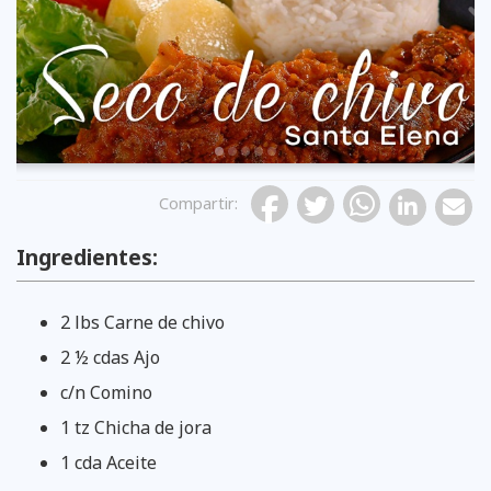
Previous
Compartir
:
Ingredientes:
2 lbs Carne de chivo
2 ½ cdas Ajo
c/n Comino
1 tz Chicha de jora
1 cda Aceite