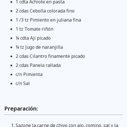
1 cdta Achiote en pasta
2 cdas Cebolla colorada fino
1 /3 tz Pimiento en juliana fina
1 tz Tomate riñón
¼ cdta Ají picado
¼ tz Jugo de naranjilla
2 cdas Cilantro finamente picado
2 cdas Panela rallada
c/n Pimienta
c/n Sal
Preparación:
Sazone la carne de chivo con ajo, comino, sal y la