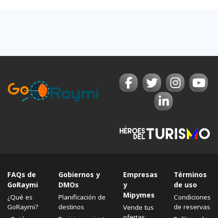
FAQs de
Gobiernos y
Empresas
Términos
GoRaymi
DMOs
y
de uso
Mipymes
¿Qué es
Planificación de
Condiciones
GoRaymi?
destinos
de reservas
Vende tus
ofertas