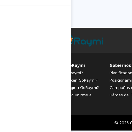
FAQs de GoRaymi
Gobiernos
¿Qué es GoRaymi?
Planificació
¿Quiénes hacen GoRaymi?
Posicionami
¿Por qué elegir a GoRaymi?
Campañas 
¿Cómo puedo unirme a
Héroes del 
GoRaymi?
© 2026 G