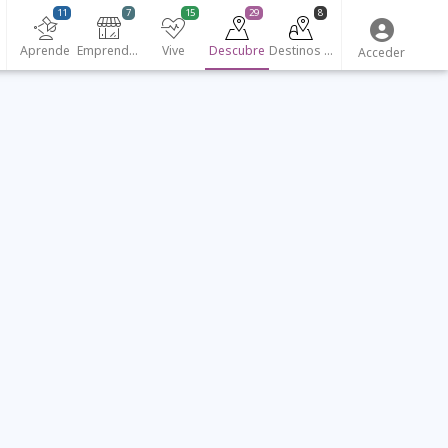
11
7
15
29
8
Aprende
Emprendedores
Vive
Descubre
Destinos turísticos
Acceder