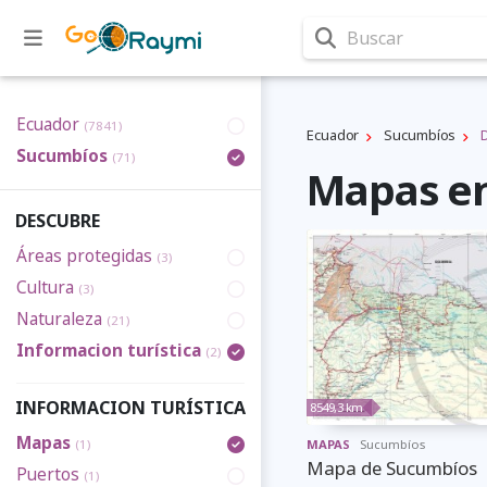
Buscar
Ecuador
(7841)
Ecuador
Sucumbíos
Sucumbíos
(71)
Mapas en
DESCUBRE
Áreas protegidas
(3)
Cultura
(3)
Naturaleza
(21)
Informacion turística
(2)
INFORMACION TURÍSTICA
8549,3 km
Mapas
(1)
MAPAS
Sucumbíos
Mapa de Sucumbíos
Puertos
(1)