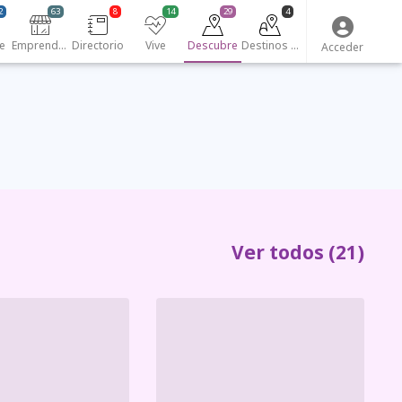
2
63
8
14
29
4
e
Emprendedores
Directorio
Vive
Descubre
Destinos turísticos
Acceder
Ver todos
(21)