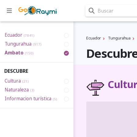
Buscar
Ecuador
(7841)
Ecuador
Tungurahua
Tungurahua
(917)
Descubr
Ambato
(150)
DESCUBRE
Cultura
Cultu
(21)
Naturaleza
(3)
Informacion turística
(5)