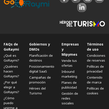
FAQs de
Gobiernos y
Empresas
Términos
GoRaymi
DMOs
y
de uso
Mipymes
¿Qué es
Planificación de
Condiciones
GoRaymi?
destinos
de reservas
Vende tus
ofertas
¿Quiénes
Posicionamiento
Políticas de
hacen
digital SaaS
privacidad
Inbound
GoRaymi?
marketing
Campañas de
Contenido
¿Por qué
promoción
de marca
Planes de
elegir a
publicidad
Héroes del
Políticas de
GoRaymi?
Turismo
cookies
Gestión de
¿Cómo
redes
puedo
sociales
unirme a