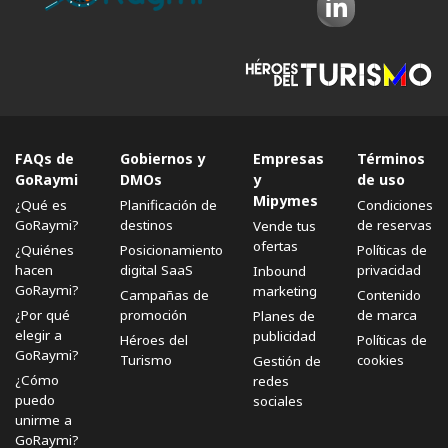
FAQs de
Gobiernos y
Empresas
Términos
GoRaymi
DMOs
y
de uso
Mipymes
¿Qué es
Planificación de
Condiciones
GoRaymi?
destinos
de reservas
Vende tus
ofertas
¿Quiénes
Posicionamiento
Políticas de
hacen
digital SaaS
privacidad
Inbound
GoRaymi?
marketing
Campañas de
Contenido
¿Por qué
promoción
de marca
Planes de
elegir a
publicidad
Héroes del
Políticas de
GoRaymi?
Turismo
cookies
Gestión de
¿Cómo
redes
puedo
sociales
unirme a
GoRaymi?