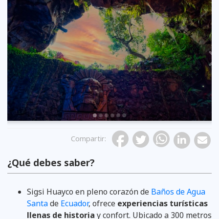
Previous
Compartir
:
¿Qué debes saber?
Sigsi Huayco en pleno corazón de
Baños de Agua
Santa
de
Ecuador
, ofrece
experiencias turísticas
llenas de historia
y confort. Ubicado a 300 metros