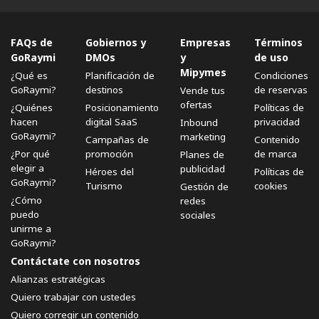
FAQs de
Gobiernos y
Empresas
Términos
GoRaymi
DMOs
y
de uso
Mipymes
¿Qué es
Planificación de
Condiciones
GoRaymi?
destinos
de reservas
Vende tus
ofertas
¿Quiénes
Posicionamiento
Políticas de
hacen
digital SaaS
privacidad
Inbound
GoRaymi?
marketing
Campañas de
Contenido
¿Por qué
promoción
de marca
Planes de
elegir a
publicidad
Héroes del
Políticas de
GoRaymi?
Turismo
cookies
Gestión de
¿Cómo
redes
puedo
sociales
unirme a
GoRaymi?
Contáctate con nosotros
Alianzas estratégicas
Quiero trabajar con ustedes
Quiero corregir un contenido