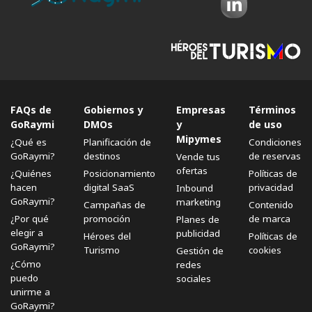
FAQs de
Gobiernos y
Empresas
Términos
GoRaymi
DMOs
y
de uso
Mipymes
¿Qué es
Planificación de
Condiciones
GoRaymi?
destinos
de reservas
Vende tus
ofertas
¿Quiénes
Posicionamiento
Políticas de
hacen
digital SaaS
privacidad
Inbound
GoRaymi?
marketing
Campañas de
Contenido
¿Por qué
promoción
de marca
Planes de
elegir a
publicidad
Héroes del
Políticas de
GoRaymi?
Turismo
cookies
Gestión de
¿Cómo
redes
puedo
sociales
unirme a
GoRaymi?