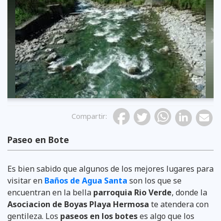
Previous
Compartir
:
Paseo en Bote
cortesía: facebook/gadrioverde
cortesía: Santiago Diaz Mora
cortesía: Santiago Diaz Mora
cortesía: Santiago Diaz Mora
cortesía: Santiago Diaz Mora
cortesía: Turismobanos
Es bien sabido que algunos de los mejores lugares para
visitar en
Baños de Agua Santa
son los que se
encuentran en la bella
parroquia Rio Verde
, donde la
Asociacion de Boyas Playa Hermosa
te atendera con
gentileza. Los
paseos en los botes
es algo que los