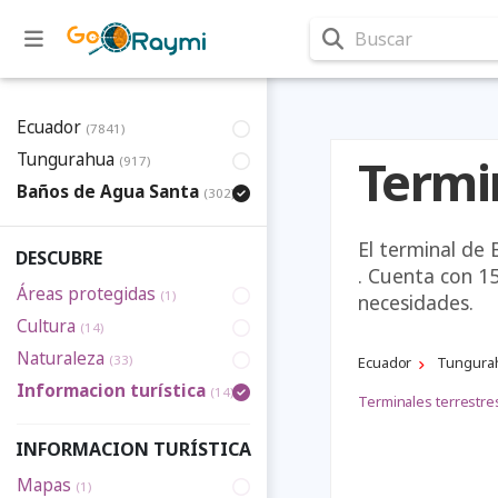
Buscar
Ecuador
(7841)
Tungurahua
Termi
(917)
Baños de Agua Santa
(302)
El terminal de
DESCUBRE
. Cuenta con 1
Áreas protegidas
(1)
necesidades.
Cultura
(14)
Naturaleza
(33)
Ecuador
Tungura
Informacion turística
(14)
Terminales terrestre
INFORMACION TURÍSTICA
Mapas
(1)