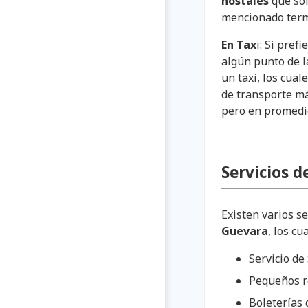
hostales
que só
mencionado term
En Tax
i: Si pre
algún punto de l
un taxi, los cua
de transporte má
pero en promedi
Servicios d
Existen varios se
Guevara
, los cu
Servicio de
Pequeños r
Boleterías 