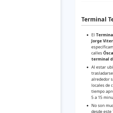
Terminal T
El
Termina
Jorge Vite
específicam
calles
Ósca
terminal d
Al estar u
trasladarse
alrededor s
locales de 
tiempo apro
5 a 15 minu
No son much
desde este