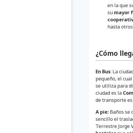
en la que s
su
mayor f
cooperati
hasta otros
¿Cómo llega
En Bus
: La ciud
pequeño, el cua
se utiliza para d
ciudad es la
Com
de transporte es
A pie:
Baños se c
sencillo el trasl
Terrestre Jorge 