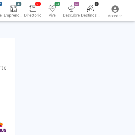
7
43
51
64
62
5
e
Emprendedores
Directorio
Vive
Descubre
Destinos turísticos
Acceder
rte