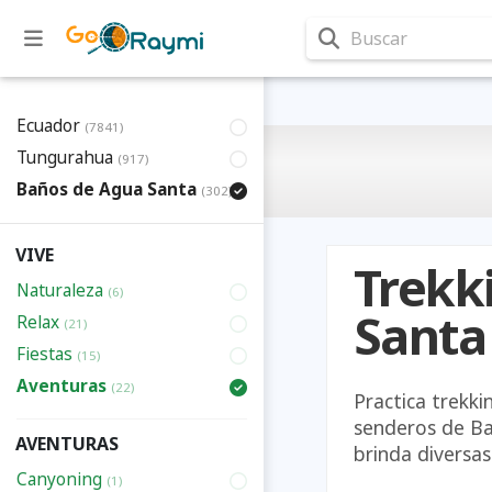
Buscar
Ecuador
(7841)
Tungurahua
(917)
Baños de Agua Santa
(302)
VIVE
Trekk
Naturaleza
(6)
Santa
Relax
(21)
Fiestas
(15)
Aventuras
(22)
Practica trekki
senderos de Ba
AVENTURAS
brinda diversas
Canyoning
(1)