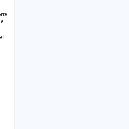
erte
 a
el