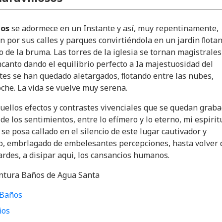
os
se adormece en un Instante y así, muy repentinamente,
n por sus calles y parques convirtiéndola en un jardin ﬂota
o de la bruma. Las torres de la iglesia se tornan magistrales
ncanto dando el equilibrio perfecto a Ia majestuosidad del
tes se han quedado aletargados, ﬂotando entre las nubes,
oche. La vida se vuelve muy serena.
uellos efectos y contrastes vivenciales que se quedan grab
de los sentimientos, entre lo efímero y lo eterno, mi espirit
se posa callado en el silencio de este lugar cautivador y
o, embrlagado de embelesantes percepciones, hasta volver 
ardes, a disipar aqui, los cansancios humanos.
ntura Baños de Agua Santa
 Baños
ños