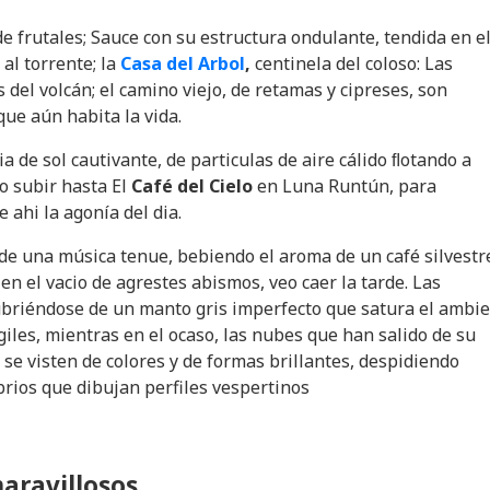
e frutales; Sauce con su estructura ondulante, tendida en e
al torrente; la
Casa del Arbol
,
centinela del coloso: Las
 del volcán; el camino viejo, de retamas y cipreses, son
que aún habita la vida.
a de sol cautivante, de particulas de aire cálido ﬂotando a
to subir hasta El
Café del Cielo
en Luna Runtún, para
 ahi la agonía del dia.
de una música tenue, bebiendo el aroma de un café silvestr
n el vacio de agrestes abismos, veo caer la tarde. Las
briéndose de un manto gris imperfecto que satura el ambi
giles, mientras en el ocaso, las nubes que han salido de su
 se visten de colores y de formas brillantes, despidiendo
rios que dibujan perfiles vespertinos
aravillosos