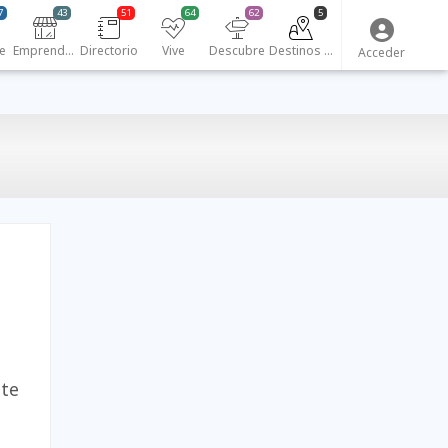
7
43
51
64
62
5
e
Emprendedores
Directorio
Vive
Descubre
Destinos turísticos
Acceder
 te