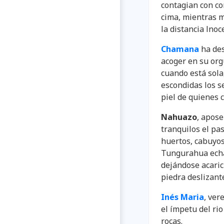
contagian con co
cima, mientras 
la distancia lnoc
Chamana
ha des
acoger en su org
cuando está sola
escondidas los s
piel de quienes
Nahuazo
, apose
tranquilos el pa
huertos, cabuyos
Tungurahua echa
dejándose acaric
piedra deslizant
Inés Maria
, ver
el ímpetu del rio
rocas.