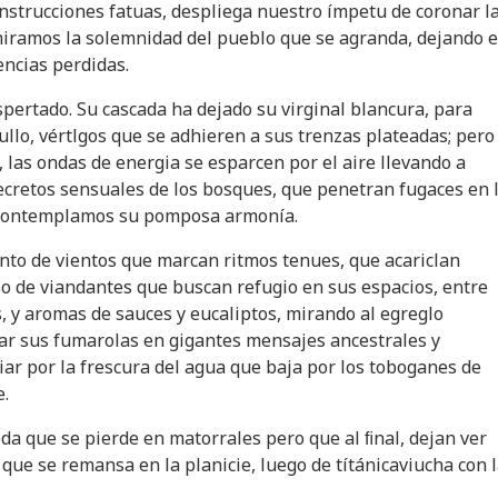
nstrucciones fatuas, despliega nuestro ímpetu de coronar l
miramos la solemnidad del pueblo que se agranda, dejando 
encias perdidas.
pertado. Su cascada ha dejado su virginal blancura, para
ullo, vértlgos que se adhieren a sus trenzas plateadas; pero
, las ondas de energia se esparcen por el aire llevando a
ecretos sensuales de los bosques, que penetran fugaces en 
 contemplamos su pomposa armonía.
nto de vientos que marcan ritmos tenues, que acariclan
so de viandantes que buscan refugio en sus espacios, entre
, y aromas de sauces y eucaliptos, mirando al egreglo
r sus fumarolas en gigantes mensajes ancestrales y
iar por la frescura del agua que baja por los toboganes de
e.
eda que se pierde en matorrales pero que al ﬁnal, dejan ver
 que se remansa en la planicie, luego de títánicaviucha con 