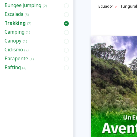
Bungee jumping
Ecuador
Tungura
(2)
Escalada
(3)
Trekking
(7)
Camping
(1)
Canopy
(1)
Ciclismo
(2)
Parapente
(1)
Rafting
(4)
Previous