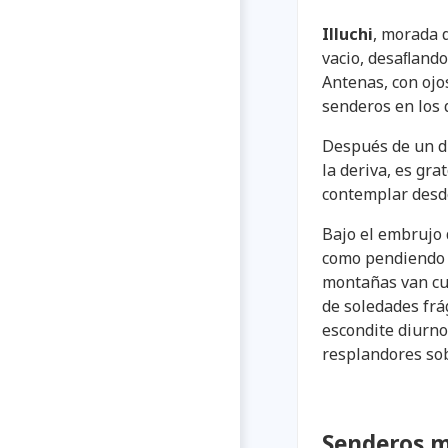
Illuchi
, morada d
vacio, desaﬂando 
Antenas, con ojos
senderos en los 
Después de un di
la deriva, es gra
contemplar desde
Bajo el embrujo 
como pendiendo e
montañas van cu
de soledades frá
escondite diurno
resplandores sob
Senderos m