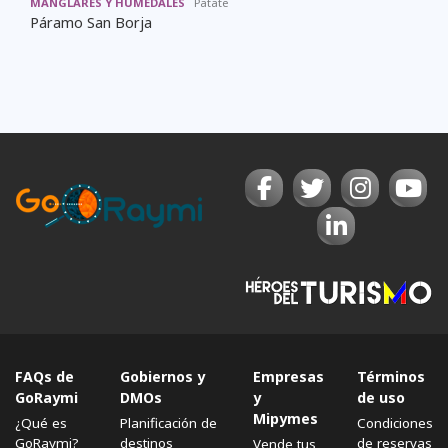
MANGLARES Y HUMEDALES
Patate
Páramo San Borja
FAQs de
Gobiernos y
Empresas
Términos
GoRaymi
DMOs
y
de uso
Mipymes
¿Qué es
Planificación de
Condiciones
GoRaymi?
destinos
de reservas
Vende tus