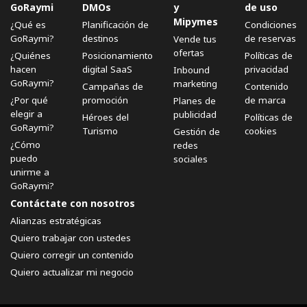
GoRaymi
DMOs
y
de uso
Mipymes
¿Qué es
Planificación de
Condiciones
GoRaymi?
destinos
de reservas
Vende tus
ofertas
¿Quiénes
Posicionamiento
Políticas de
hacen
digital SaaS
privacidad
Inbound
GoRaymi?
marketing
Campañas de
Contenido
¿Por qué
promoción
de marca
Planes de
elegir a
publicidad
Héroes del
Políticas de
GoRaymi?
Turismo
cookies
Gestión de
¿Cómo
redes
puedo
sociales
unirme a
GoRaymi?
Contáctate con nosotros
Alianzas estratégicas
Quiero trabajar con ustedes
Quiero corregir un contenido
Quiero actualizar mi negocio