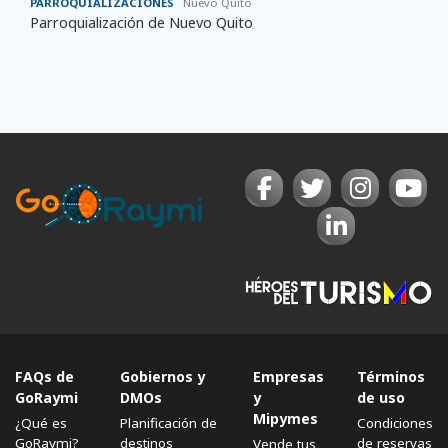
PARROQUIALIZACIONES
Nuevo Quito
Parroquialización de Nuevo Quito
FAQs de
Gobiernos y
Empresas
Términos
GoRaymi
DMOs
y
de uso
Mipymes
¿Qué es
Planificación de
Condiciones
GoRaymi?
destinos
de reservas
Vende tus