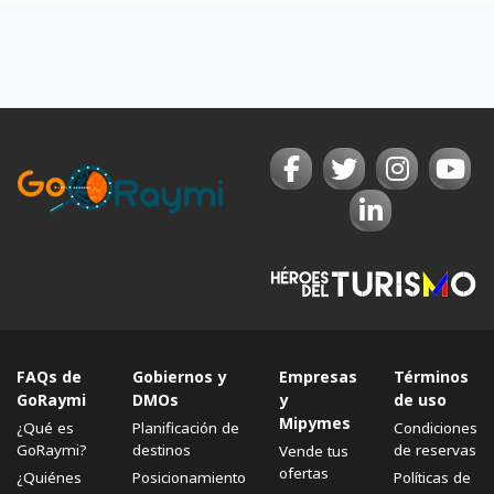
FAQs de
Gobiernos y
Empresas
Términos
GoRaymi
DMOs
y
de uso
Mipymes
¿Qué es
Planificación de
Condiciones
GoRaymi?
destinos
de reservas
Vende tus
ofertas
¿Quiénes
Posicionamiento
Políticas de