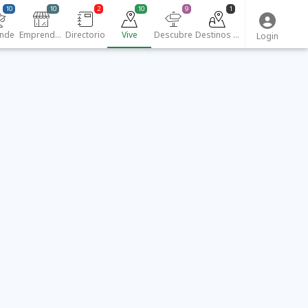
10
10
2
10
9
1
nde
Emprendedores
Directorio
Vive
Descubre
Destinos turísticos
Login