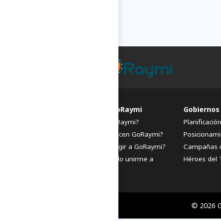
FAQs de GoRaymi
Gobiernos
¿Qué es GoRaymi?
Planificació
¿Quiénes hacen GoRaymi?
Posicionami
¿Por qué elegir a GoRaymi?
Campañas 
¿Cómo puedo unirme a
Héroes del 
GoRaymi?
© 2026 G