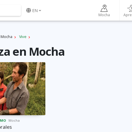
EN
Mocha
Apre
Mocha
Vive
za en Mocha
SMO
Mocha
orales