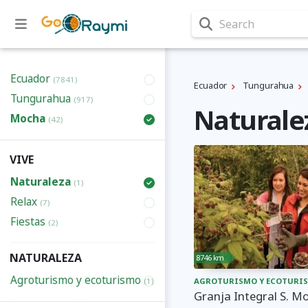
Search
Ecuador
(7841)
Ecuador
Tungurahua
Tungurahua
(917)
Naturale
Mocha
(42)
VIVE
Naturaleza
(1)
Relax
(7)
Fiestas
(2)
NATURALEZA
8746 km
Agroturismo y ecoturismo
(1)
AGROTURISMO Y ECOTURI
Granja Integral S. M