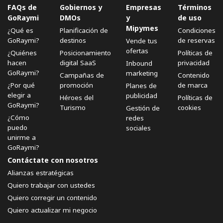
FAQs de
Gobiernos y
Empresas
Términos
GoRaymi
DMOs
y
de uso
Mipymes
¿Qué es
Planificación de
Condiciones
GoRaymi?
destinos
de reservas
Vende tus
ofertas
¿Quiénes
Posicionamiento
Políticas de
hacen
digital SaaS
privacidad
Inbound
GoRaymi?
marketing
Campañas de
Contenido
¿Por qué
promoción
de marca
Planes de
elegir a
publicidad
Héroes del
Políticas de
GoRaymi?
Turismo
cookies
Gestión de
¿Cómo
redes
puedo
sociales
unirme a
GoRaymi?
Contáctate con nosotros
Alianzas estratégicas
Quiero trabajar con ustedes
Quiero corregir un contenido
Quiero actualizar mi negocio