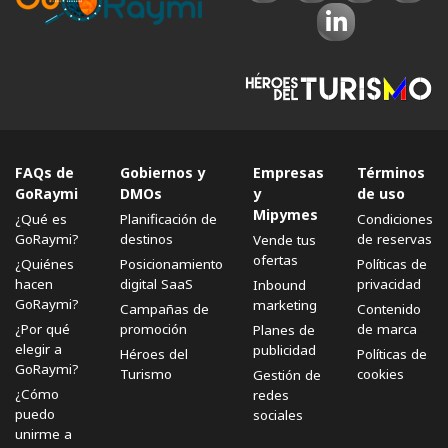
FAQs de
Gobiernos y
Empresas
Términos
GoRaymi
DMOs
y
de uso
Mipymes
¿Qué es
Planificación de
Condiciones
GoRaymi?
destinos
de reservas
Vende tus
ofertas
¿Quiénes
Posicionamiento
Políticas de
hacen
digital SaaS
privacidad
Inbound
GoRaymi?
marketing
Campañas de
Contenido
¿Por qué
promoción
de marca
Planes de
elegir a
publicidad
Héroes del
Políticas de
GoRaymi?
Turismo
cookies
Gestión de
¿Cómo
redes
puedo
sociales
unirme a