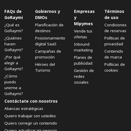
FAQs de
Gobiernos y
Empresas
Términos
GoRaymi
DMOs
y
de uso
Mipymes
¿Qué es
Planificación de
Condiciones
GoRaymi?
destinos
de reservas
Vende tus
ofertas
¿Quiénes
Posicionamiento
Políticas de
hacen
digital SaaS
privacidad
Inbound
GoRaymi?
marketing
Campañas de
Contenido
¿Por qué
promoción
de marca
Planes de
elegir a
publicidad
Héroes del
Políticas de
GoRaymi?
Turismo
cookies
Gestión de
¿Cómo
redes
puedo
sociales
unirme a
GoRaymi?
Contáctate con nosotros
Alianzas estratégicas
Quiero trabajar con ustedes
Quiero corregir un contenido
Quiero actualizar mi negocio