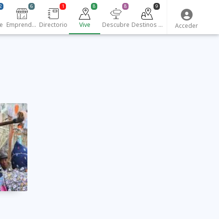
2
6
1
8
8
9
e
Emprendedores
Directorio
Vive
Descubre
Destinos turísticos
Acceder