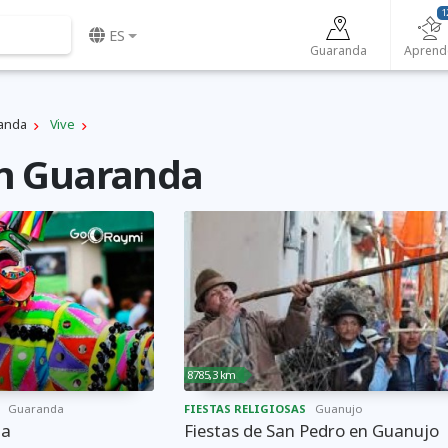
1
ES
Guaranda
Aprend
anda
Vive
en Guaranda
8785,3 km
Guaranda
FIESTAS RELIGIOSAS
Guanujo
da
Fiestas de San Pedro en Guanujo