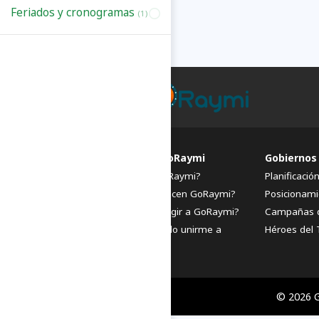
Feriados y cronogramas
(1)
FAQs de GoRaymi
Gobiernos
¿Qué es GoRaymi?
Planificació
¿Quiénes hacen GoRaymi?
Posicionami
¿Por qué elegir a GoRaymi?
Campañas 
¿Cómo puedo unirme a
Héroes del 
GoRaymi?
© 2026 G