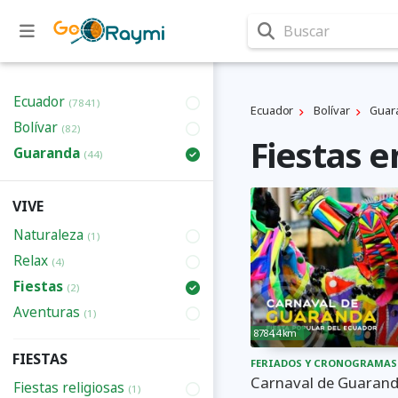
Buscar
Ecuador
(7841)
Ecuador
Bolí­var
Guar
Bolí­var
(82)
Fiestas 
Guaranda
(44)
VIVE
Naturaleza
(1)
Relax
(4)
Fiestas
(2)
Aventuras
(1)
8784,4 km
FIESTAS
FERIADOS Y CRONOGRAMAS
Carnaval de Guaran
Fiestas religiosas
(1)