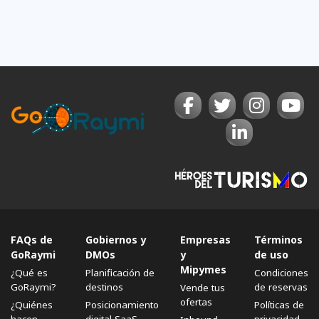
FAQs de
Gobiernos y
Empresas
Términos
GoRaymi
DMOs
y
de uso
Mipymes
¿Qué es
Planificación de
Condiciones
GoRaymi?
destinos
de reservas
Vende tus
ofertas
¿Quiénes
Posicionamiento
Políticas de