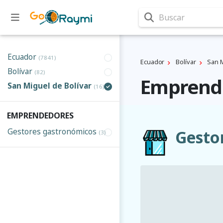
Buscar
Ecuador
(7841)
Ecuador
Bolí­var
San M
Bolí­var
(82)
Emprende
San Miguel de Bolívar
(16)
EMPRENDEDORES
Gestores gastronómicos
Gesto
(3)