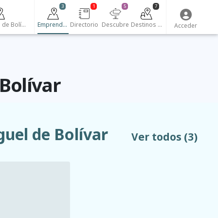
3
1
5
7
San Miguel de Bolívar
Emprendedores
Directorio
Descubre
Destinos turísticos
Acceder
Bolívar
uel de Bolívar
Ver todos
(3)