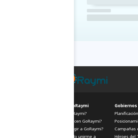
FAQs de GoRaymi
Gobiernos
¿Qué es GoRaymi?
Planificació
¿Quiénes hacen GoRaymi?
Posicionami
¿Por qué elegir a GoRaymi?
Campañas 
¿Cómo puedo unirme a
Héroes del 