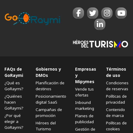
FAQs de
Gobiernos y
Empresas
Términos
GoRaymi
DMOs
y
de uso
Mipymes
¿Qué es
Planificación de
Condiciones
GoRaymi?
destinos
de reservas
Vende tus
ofertas
¿Quiénes
Posicionamiento
Políticas de
hacen
digital SaaS
privacidad
Inbound
GoRaymi?
marketing
Campañas de
Contenido
¿Por qué
promoción
de marca
Planes de
elegir a
publicidad
Héroes del
Políticas de
GoRaymi?
Turismo
cookies
Gestión de