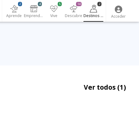
2
4
5
14
2
Aprende
Emprendedores
Vive
Descubre
Destinos turísticos
Acceder
Ver todos
(1)