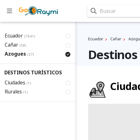
Buscar
Ecuador
(7841)
Ecuador
Cañar
Azog
Cañar
(58)
Destinos 
Azogues
(27)
DESTINOS TURÍSTICOS
Ciudades
Ciuda
(1)
Rurales
(1)