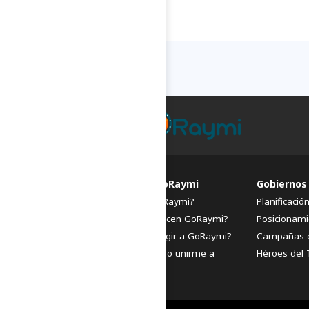
FAQs de GoRaymi
Gobiernos
¿Qué es GoRaymi?
Planificació
¿Quiénes hacen GoRaymi?
Posicionami
¿Por qué elegir a GoRaymi?
Campañas 
¿Cómo puedo unirme a
Héroes del 
GoRaymi?