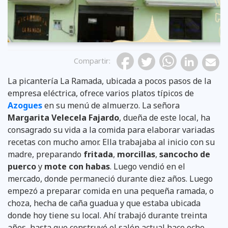
Compartir
:
La picantería La Ramada, ubicada a pocos pasos de la
empresa eléctrica, ofrece varios platos típicos de
Azogues
en su menú de almuerzo. La señora
Margarita Velecela Fajardo
, dueña de este local, ha
consagrado su vida a la comida para elaborar variadas
recetas con mucho amor. Ella trabajaba al inicio con su
madre, preparando
fritada
,
morcillas
,
sancocho de
puerco
y
mote con habas
. Luego vendió en el
mercado, donde permaneció durante diez años. Luego
empezó a preparar comida en una pequeña ramada, o
choza, hecha de caña guadua y que estaba ubicada
donde hoy tiene su local. Ahí trabajó durante treinta
años, hasta que construyó el salón actual hace ocho