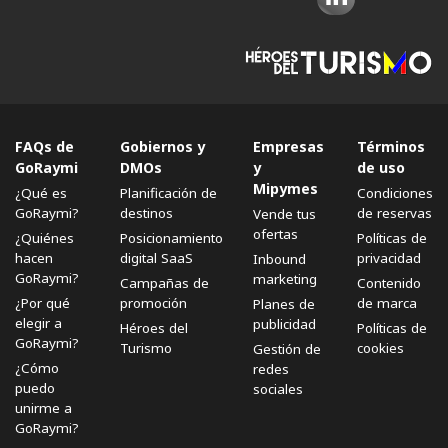
FAQs de
Gobiernos y
Empresas
Términos
GoRaymi
DMOs
y
de uso
Mipymes
¿Qué es
Planificación de
Condiciones
GoRaymi?
destinos
de reservas
Vende tus
ofertas
¿Quiénes
Posicionamiento
Políticas de
hacen
digital SaaS
privacidad
Inbound
GoRaymi?
marketing
Campañas de
Contenido
¿Por qué
promoción
de marca
Planes de
elegir a
publicidad
Héroes del
Políticas de
GoRaymi?
Turismo
cookies
Gestión de
¿Cómo
redes
puedo
sociales
unirme a
GoRaymi?