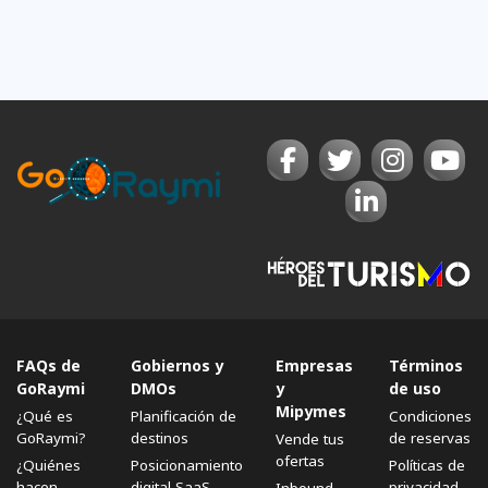
FAQs de
Gobiernos y
Empresas
Términos
GoRaymi
DMOs
y
de uso
Mipymes
¿Qué es
Planificación de
Condiciones
GoRaymi?
destinos
de reservas
Vende tus
ofertas
¿Quiénes
Posicionamiento
Políticas de
hacen
digital SaaS
privacidad