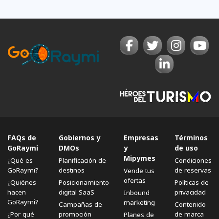
FAQs de
Gobiernos y
Empresas
Términos
GoRaymi
DMOs
y
de uso
Mipymes
¿Qué es
Planificación de
Condiciones
GoRaymi?
destinos
de reservas
Vende tus
ofertas
¿Quiénes
Posicionamiento
Políticas de
hacen
digital SaaS
privacidad
Inbound
GoRaymi?
marketing
Campañas de
Contenido
¿Por qué
promoción
de marca
Planes de