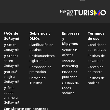
FAQs de
Gobiernos y
Empresas
Términos
GoRaymi
DMOs
y
de uso
Mipymes
¿Qué es
Planificación de
Condiciones
GoRaymi?
destinos
de reservas
Vende tus
ofertas
¿Quiénes
Posicionamiento
Políticas de
hacen
digital SaaS
privacidad
Inbound
GoRaymi?
marketing
Campañas de
Contenido
¿Por qué
promoción
de marca
Planes de
elegir a
publicidad
Héroes del
Políticas de
GoRaymi?
Turismo
cookies
Gestión de
¿Cómo
redes
puedo
sociales
unirme a
GoRaymi?
Contáctate con nosotros