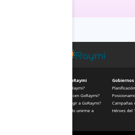
FAQs de GoRaymi
Gobiernos
¿Qué es GoRaymi?
Planificació
¿Quiénes hacen GoRaymi?
Posicionami
¿Por qué elegir a GoRaymi?
Campañas 
¿Cómo puedo unirme a
Héroes del 
GoRaymi?