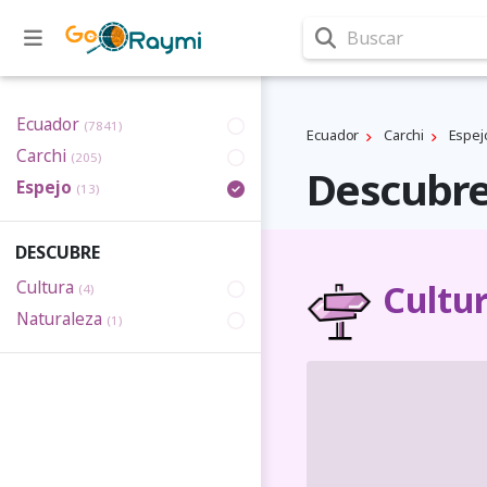
Buscar
Ecuador
(7841)
Ecuador
Carchi
Espej
Carchi
(205)
Descubre
Espejo
(13)
DESCUBRE
Cultura
Cultur
(4)
Naturaleza
(1)