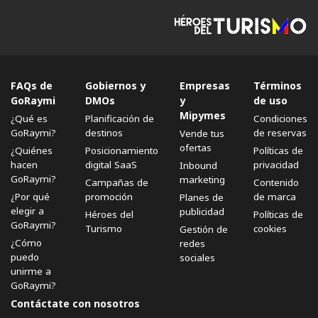
FAQs de
Gobiernos y
Empresas
Términos
GoRaymi
DMOs
y
de uso
Mipymes
¿Qué es
Planificación de
Condiciones
GoRaymi?
destinos
de reservas
Vende tus
ofertas
¿Quiénes
Posicionamiento
Políticas de
hacen
digital SaaS
privacidad
Inbound
GoRaymi?
marketing
Campañas de
Contenido
¿Por qué
promoción
de marca
Planes de
elegir a
publicidad
Héroes del
Políticas de
GoRaymi?
Turismo
cookies
Gestión de
¿Cómo
redes
puedo
sociales
unirme a
GoRaymi?
Contáctate con nosotros