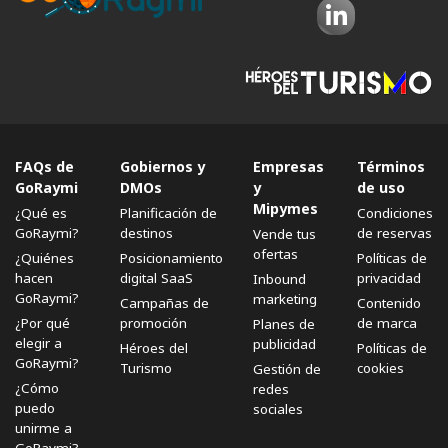
FAQs de
Gobiernos y
Empresas
Términos
GoRaymi
DMOs
y
de uso
Mipymes
¿Qué es
Planificación de
Condiciones
GoRaymi?
destinos
de reservas
Vende tus
ofertas
¿Quiénes
Posicionamiento
Políticas de
hacen
digital SaaS
privacidad
Inbound
GoRaymi?
marketing
Campañas de
Contenido
¿Por qué
promoción
de marca
Planes de
elegir a
publicidad
Héroes del
Políticas de
GoRaymi?
Turismo
cookies
Gestión de
¿Cómo
redes
puedo
sociales
unirme a
GoRaymi?