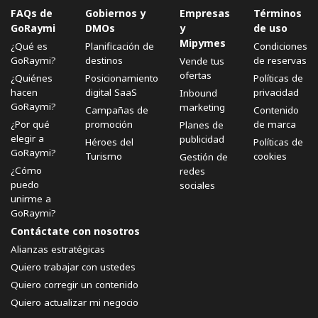
FAQs de
Gobiernos y
Empresas
Términos
GoRaymi
DMOs
y
de uso
Mipymes
¿Qué es
Planificación de
Condiciones
GoRaymi?
destinos
de reservas
Vende tus
ofertas
¿Quiénes
Posicionamiento
Políticas de
hacen
digital SaaS
privacidad
Inbound
GoRaymi?
marketing
Campañas de
Contenido
¿Por qué
promoción
de marca
Planes de
elegir a
publicidad
Héroes del
Políticas de
GoRaymi?
Turismo
cookies
Gestión de
¿Cómo
redes
puedo
sociales
unirme a
GoRaymi?
Contáctate con nosotros
Alianzas estratégicas
Quiero trabajar con ustedes
Quiero corregir un contenido
Quiero actualizar mi negocio