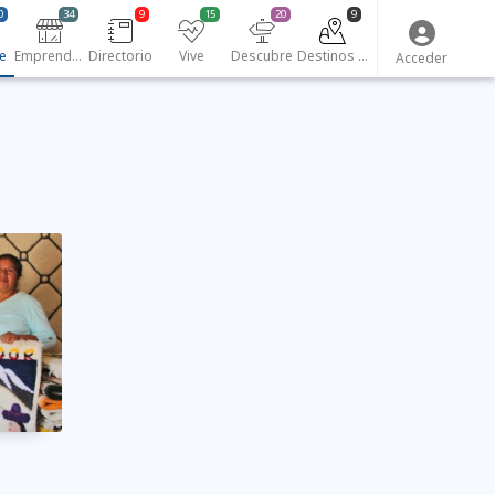
0
34
9
15
20
9
e
Emprendedores
Directorio
Vive
Descubre
Destinos turísticos
Acceder