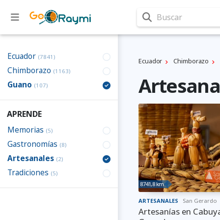
Buscar
Ecuador
(7841)
Ecuador
Chimborazo
Chimborazo
(1163)
Artesana
Guano
(107)
APRENDE
Memorias
(5)
Gastronomías
(8)
Artesanales
(2)
Tradiciones
(5)
8741,8 km
ARTESANALES
San Gerardo
Artesanías en Cabuya