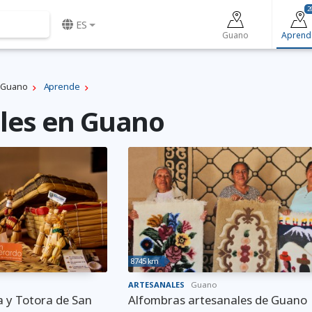
2
ES
Guano
Aprend
Guano
Aprende
les en Guano
8745 km
ARTESANALES
Guano
 y Totora de San
Alfombras artesanales de Guano