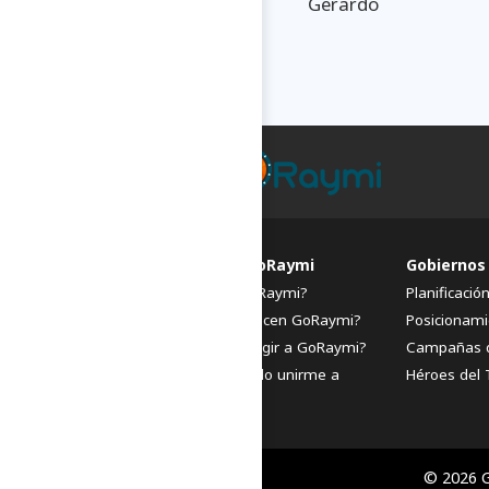
Gerardo
FAQs de GoRaymi
Gobiernos
¿Qué es GoRaymi?
Planificació
¿Quiénes hacen GoRaymi?
Posicionami
¿Por qué elegir a GoRaymi?
Campañas 
¿Cómo puedo unirme a
Héroes del 
GoRaymi?
© 2026 G