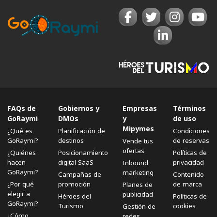
FAQs de
Gobiernos y
Empresas
Términos
GoRaymi
DMOs
y
de uso
Mipymes
¿Qué es
Planificación de
Condiciones
GoRaymi?
destinos
de reservas
Vende tus
ofertas
¿Quiénes
Posicionamiento
Políticas de
hacen
digital SaaS
privacidad
Inbound
GoRaymi?
marketing
Campañas de
Contenido
¿Por qué
promoción
de marca
Planes de
elegir a
publicidad
Héroes del
Políticas de
GoRaymi?
Turismo
cookies
Gestión de
¿Cómo
redes