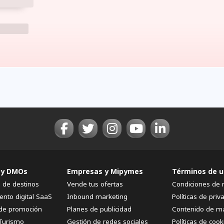
 y DMOs
Empresas y Mipymes
Términos de u
n de destinos
Vende tus ofertas
Condiciones de 
ento digital SaaS
Inbound marketing
Políticas de priv
de promoción
Planes de publicidad
Contenido de m
Turismo
Gestión de redes sociales
Políticas de cook