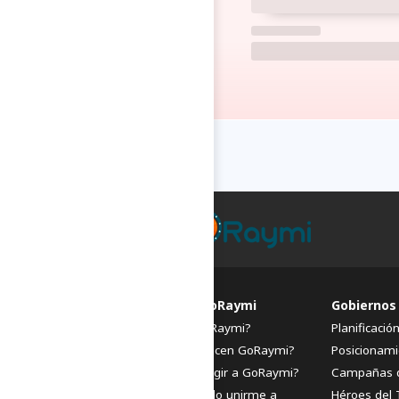
FAQs de GoRaymi
Gobiernos
¿Qué es GoRaymi?
Planificació
¿Quiénes hacen GoRaymi?
Posicionami
¿Por qué elegir a GoRaymi?
Campañas 
¿Cómo puedo unirme a
Héroes del 