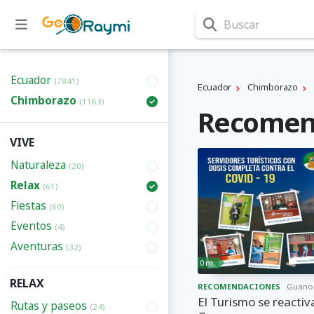
Buscar
Ecuador
(7841)
Ecuador
Chimborazo
Chimborazo
(1163)
Recomend
VIVE
Naturaleza
(20)
Relax
(61)
Fiestas
(60)
Eventos
(4)
Aventuras
(32)
0 m
RELAX
RECOMENDACIONES
Guano
El Turismo se reactiv
Rutas y paseos
(24)