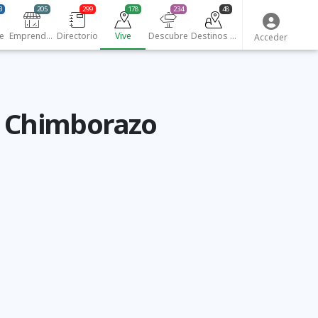
3
205
299
178
234
48
e
Emprendedores
Directorio
Vive
Descubre
Destinos turísticos
Acceder
e Chimborazo