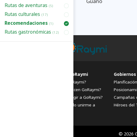
Guano
Rutas de aventuras
(5)
Rutas culturales
(17)
Recomendaciones
(1)
Rutas gastronómicas
(12)
FAQs de GoRaymi
Gobiernos
¿Qué es GoRaymi?
Planificació
¿Quiénes hacen GoRaymi?
Posicionami
¿Por qué elegir a GoRaymi?
Campañas 
¿Cómo puedo unirme a
Héroes del 
GoRaymi?
© 2026 G