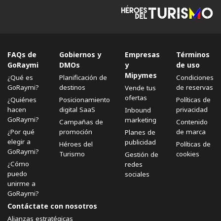
FAQs de
Gobiernos y
Empresas
Términos
GoRaymi
DMOs
y
de uso
Mipymes
¿Qué es
Planificación de
Condiciones
GoRaymi?
destinos
de reservas
Vende tus
ofertas
¿Quiénes
Posicionamiento
Políticas de
hacen
digital SaaS
privacidad
Inbound
GoRaymi?
marketing
Campañas de
Contenido
¿Por qué
promoción
de marca
Planes de
elegir a
publicidad
Héroes del
Políticas de
GoRaymi?
Turismo
cookies
Gestión de
¿Cómo
redes
puedo
sociales
unirme a
GoRaymi?
Contáctate con nosotros
Alianzas estratégicas