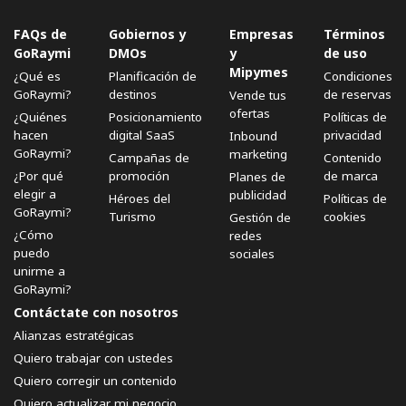
FAQs de
Gobiernos y
Empresas
Términos
GoRaymi
DMOs
y
de uso
Mipymes
¿Qué es
Planificación de
Condiciones
GoRaymi?
destinos
de reservas
Vende tus
ofertas
¿Quiénes
Posicionamiento
Políticas de
hacen
digital SaaS
privacidad
Inbound
GoRaymi?
marketing
Campañas de
Contenido
¿Por qué
promoción
de marca
Planes de
elegir a
publicidad
Héroes del
Políticas de
GoRaymi?
Turismo
cookies
Gestión de
¿Cómo
redes
puedo
sociales
unirme a
GoRaymi?
Contáctate con nosotros
Alianzas estratégicas
Quiero trabajar con ustedes
Quiero corregir un contenido
Quiero actualizar mi negocio