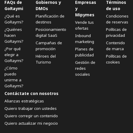
FAQs de
Gobiernos y
Empresas
Términos
GoRaymi
DMOs
y
de uso
Mipymes
¿Qué es
Planificación de
Condiciones
GoRaymi?
destinos
de reservas
Vende tus
ofertas
¿Quiénes
Posicionamiento
Políticas de
hacen
digital SaaS
privacidad
Inbound
GoRaymi?
marketing
Campañas de
Contenido
¿Por qué
promoción
de marca
Planes de
elegir a
publicidad
Héroes del
Políticas de
GoRaymi?
Turismo
cookies
Gestión de
¿Cómo
redes
puedo
sociales
unirme a
GoRaymi?
Contáctate con nosotros
Alianzas estratégicas
Quiero trabajar con ustedes
Quiero corregir un contenido
Quiero actualizar mi negocio