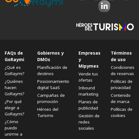
FAQs de
Gobiernos y
Empresas
Términos
GoRaymi
DMOs
y
de uso
Mipymes
¿Qué es
Planificación de
Condiciones
GoRaymi?
destinos
de reservas
Vende tus
ofertas
¿Quiénes
Posicionamiento
Políticas de
hacen
digital SaaS
privacidad
Inbound
GoRaymi?
marketing
Campañas de
Contenido
¿Por qué
promoción
de marca
Planes de
elegir a
publicidad
Héroes del
Políticas de
GoRaymi?
Turismo
cookies
Gestión de
¿Cómo
redes
puedo
sociales
unirme a