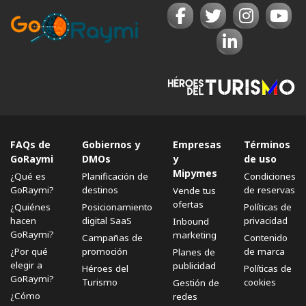
FAQs de
Gobiernos y
Empresas
Términos
GoRaymi
DMOs
y
de uso
Mipymes
¿Qué es
Planificación de
Condiciones
GoRaymi?
destinos
de reservas
Vende tus
ofertas
¿Quiénes
Posicionamiento
Políticas de
hacen
digital SaaS
privacidad
Inbound
GoRaymi?
marketing
Campañas de
Contenido
¿Por qué
promoción
de marca
Planes de
elegir a
publicidad
Héroes del
Políticas de
GoRaymi?
Turismo
cookies
Gestión de
¿Cómo
redes