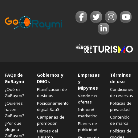
FAQs de
Gobiernos y
Empresas
Términos
GoRaymi
DMOs
y
de uso
Mipymes
¿Qué es
Planificación de
Condiciones
GoRaymi?
destinos
de reservas
Vende tus
ofertas
¿Quiénes
Posicionamiento
Políticas de
hacen
digital SaaS
privacidad
Inbound
GoRaymi?
marketing
Campañas de
Contenido
¿Por qué
promoción
de marca
Planes de
elegir a
publicidad
Héroes del
Políticas de
GoRaymi?
Turismo
cookies
Gestión de