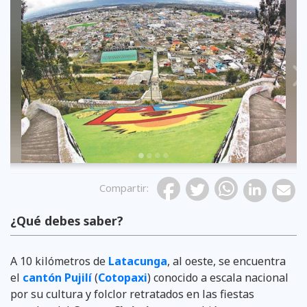
Previous
Compartir
:
¿Qué debes saber?
Foto: Roberto Chávez El Telégrafo
Foto: datuopinion.com
Foto: google maps
A 10 kilómetros de
Latacunga
, al oeste, se encuentra
el
cantón Pujilí
(
Cotopaxi
) conocido a escala nacional
por su cultura y folclor retratados en las fiestas