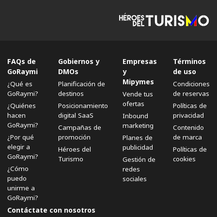
FAQs de
Gobiernos y
Empresas
Términos
GoRaymi
DMOs
y
de uso
Mipymes
¿Qué es
Planificación de
Condiciones
GoRaymi?
destinos
de reservas
Vende tus
ofertas
¿Quiénes
Posicionamiento
Políticas de
hacen
digital SaaS
privacidad
Inbound
GoRaymi?
marketing
Campañas de
Contenido
¿Por qué
promoción
de marca
Planes de
elegir a
publicidad
Héroes del
Políticas de
GoRaymi?
Turismo
cookies
Gestión de
¿Cómo
redes
puedo
sociales
unirme a
GoRaymi?
Contáctate con nosotros