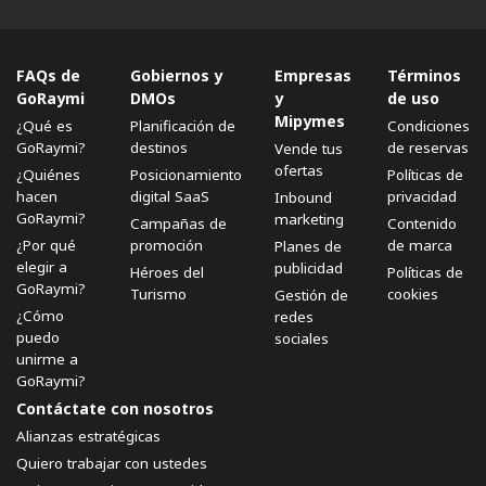
FAQs de
Gobiernos y
Empresas
Términos
GoRaymi
DMOs
y
de uso
Mipymes
¿Qué es
Planificación de
Condiciones
GoRaymi?
destinos
de reservas
Vende tus
ofertas
¿Quiénes
Posicionamiento
Políticas de
hacen
digital SaaS
privacidad
Inbound
GoRaymi?
marketing
Campañas de
Contenido
¿Por qué
promoción
de marca
Planes de
elegir a
publicidad
Héroes del
Políticas de
GoRaymi?
Turismo
cookies
Gestión de
¿Cómo
redes
puedo
sociales
unirme a
GoRaymi?
Contáctate con nosotros
Alianzas estratégicas
Quiero trabajar con ustedes