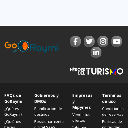
FAQs de
Gobiernos y
Empresas
Términos
GoRaymi
DMOs
y
de uso
Mipymes
¿Qué es
Planificación de
Condiciones
GoRaymi?
destinos
de reservas
Vende tus
ofertas
¿Quiénes
Posicionamiento
Políticas de
hacen
digital SaaS
privacidad
Inbound