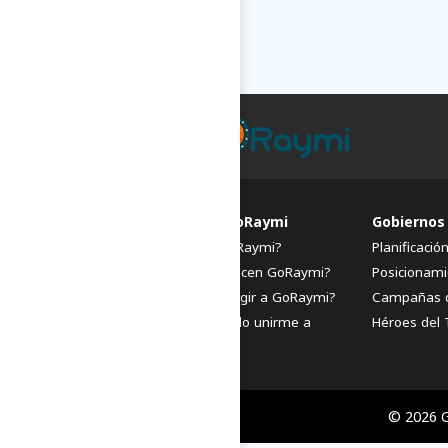
FAQs de GoRaymi
Gobiernos
¿Qué es GoRaymi?
Planificació
¿Quiénes hacen GoRaymi?
Posicionami
¿Por qué elegir a GoRaymi?
Campañas 
¿Cómo puedo unirme a
Héroes del 
GoRaymi?
© 2026 G