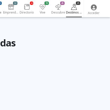
0
32
4
19
46
25
e
Emprendedores
Directorio
Vive
Descubre
Destinos turísticos
Acceder
ldas